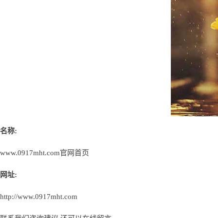
名称:
www.0917mht.com官网首页
网址:
http://www.0917mht.com